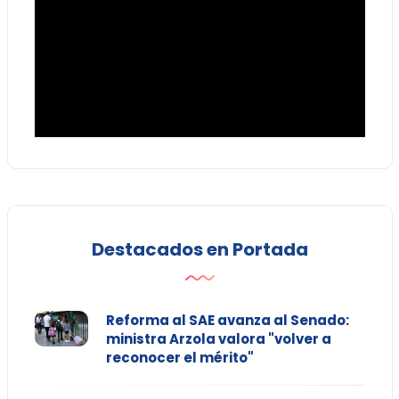
Destacados en Portada
Reforma al SAE avanza al Senado:
ministra Arzola valora "volver a
reconocer el mérito"