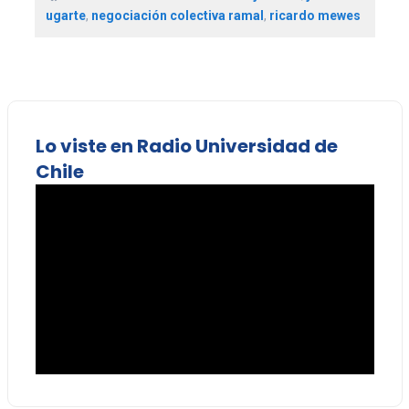
ugarte
,
negociación colectiva ramal
,
ricardo mewes
Lo viste en Radio Universidad de
Chile