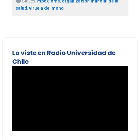
Claves:
mpox
,
oms
,
organización mundial de la
salud
,
viruela del mono
Lo viste en Radio Universidad de
Chile