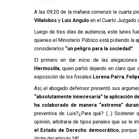
A las 09:20 de la mañana comenzó la cuarta jo
Villalobos
y
Luis Angulo
en el Cuarto Juzgado d
Luego de tres días de audiencia, este lunes fue
quienes el Ministerio Público está pidiendo la 
considerarlos
“un peligro para la sociedad”
.
El primero en dar inicio de las alegacione
Hermosilla
, quien partió dejando en claro qu
exposición de los fiscales
Lorena Parra
,
Felip
Así, el abogado defensor presentó sus argument
“absolutamente innecesaria” la aplicación de
ha colaborado de manera “extrema” duran
preventiva de Luis?¿Para qué? (…) Sostener q
opinión, arbitraria de tipos penales que se le i
el Estado de Derecho democrático
, porque
ilícita del articulo 28″.