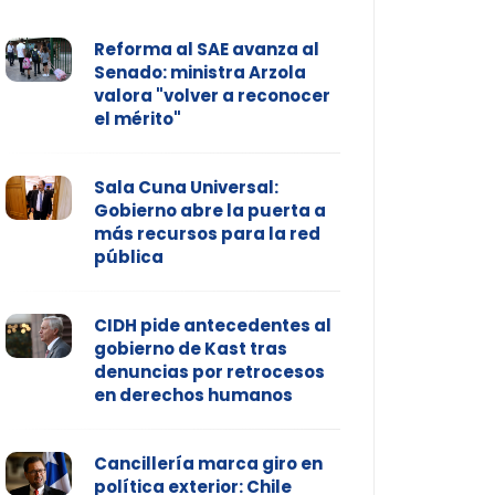
Reforma al SAE avanza al
Senado: ministra Arzola
valora "volver a reconocer
el mérito"
Sala Cuna Universal:
Gobierno abre la puerta a
más recursos para la red
pública
CIDH pide antecedentes al
gobierno de Kast tras
denuncias por retrocesos
en derechos humanos
Cancillería marca giro en
política exterior: Chile