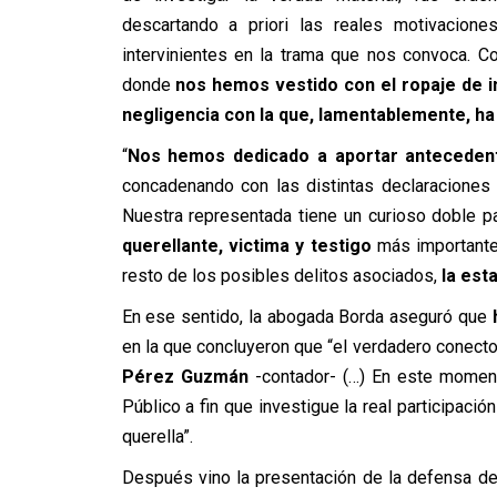
descartando a priori las reales motivacione
intervinientes en la trama que nos convoca. 
donde
nos hemos vestido con el ropaje de 
negligencia con la que, lamentablemente, ha 
“
Nos hemos dedicado a aportar antecedente
concadenando con las distintas declaracion
Nuestra representada tiene un curioso doble pa
querellante, victima y testigo
más importante,
resto de los posibles delitos asociados,
la est
En ese sentido, la abogada Borda aseguró que
h
en la que concluyeron que “el verdadero conect
Pérez Guzmán
-contador- (…) En este moment
Público a fin que investigue la real participaci
querella”.
Después vino la presentación de la defensa de l