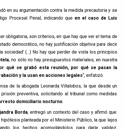
dó en su argumentación contra la medida precautoria y se
ódigo Procesal Penal, indicando que
en el caso de Luis
ser obligatoria, son criterios, en que hay que ver el tema de
tado democrático, no hay justificación objetiva para decir
 la sociedad’ (…) No hay que perder de vista los principios
tela
, no sólo no hay presupuestos materiales, en nuestra
r qué se grabó esta reunión, por qué se pasan la
abación y la usan en acciones legales
“, enfatizó.
ensa de la abogada Leonarda Villalobos, la que desde un
a prisión preventiva, solicitando al tribunal como medidas
arresto domiciliario nocturno
.
jandra Borda
, entregó un contexto del caso y afirmó que:
ipótesis planteada por el Ministerio Público, la que lejos
enando los hechos acomodándolos para darle validez,