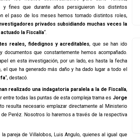
s y fines que durante años persiguieron los distintos
Con el paso de los meses hemos tomado distintos roles,
investigadores privados subsidiando muchas veces la
actuado la Fiscalía
“.
s reales, fidedignos y acreditables
, que se han ido
es y documentos que constantemente hemos acompañado.
pel en esta investigación, por un lado, es hasta la fecha
 el que ha generado más daño y ha dado lugar a todo el
afa
“, destacó.
an realizado una indagatoria paralela a la de Fiscalía
,
or entre todas las puntas de esta compleja trama es
Jorge
o resulta necesario emplazar directamente al Ministerio
ón de Peréz. Nosotros lo haremos a través de la respectiva
a pareja de Villalobos, Luis Angulo, quienes al igual que