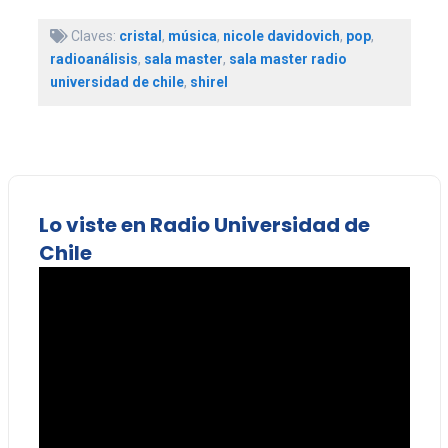
Claves:
cristal
,
música
,
nicole davidovich
,
pop
,
radioanálisis
,
sala master
,
sala master radio
universidad de chile
,
shirel
Lo viste en Radio Universidad de
Chile