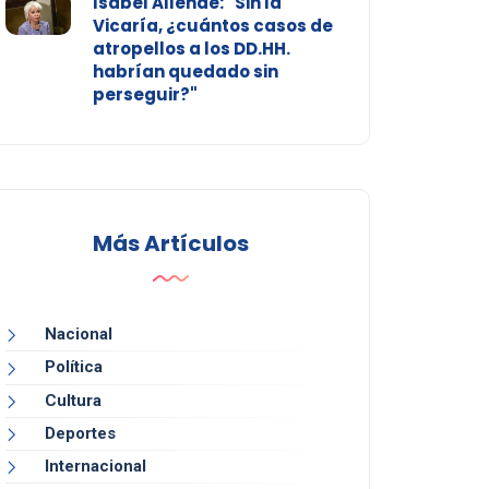
Isabel Allende: "Sin la
Vicaría, ¿cuántos casos de
atropellos a los DD.HH.
habrían quedado sin
perseguir?"
Más Artículos
Nacional
Política
Cultura
Deportes
Internacional