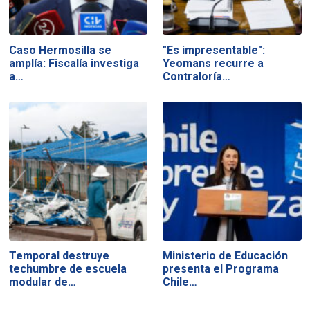
Caso Hermosilla se
"Es impresentable":
amplía: Fiscalía investiga
Yeomans recurre a
a…
Contraloría…
Temporal destruye
Ministerio de Educación
techumbre de escuela
presenta el Programa
modular de…
Chile…