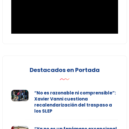
Destacados en Portada
“No es razonable ni comprensible”:
Xavier Vanni cuestiona
recalendarización del traspaso a
los SLEP
“Ya no es un fenómeno excepcional,