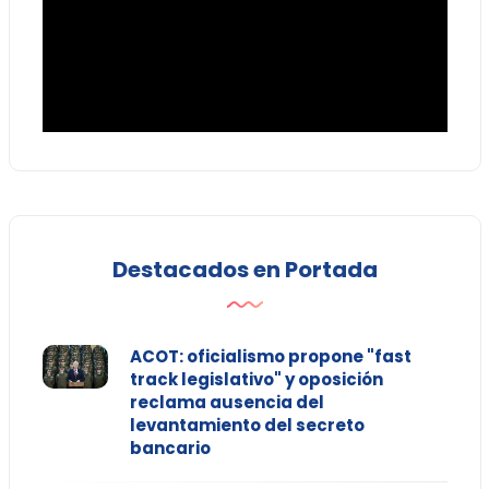
Destacados en Portada
ACOT: oficialismo propone "fast
track legislativo" y oposición
reclama ausencia del
levantamiento del secreto
bancario