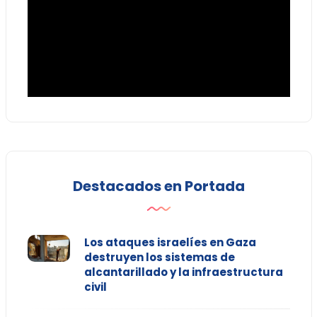
Destacados en Portada
Los ataques israelíes en Gaza
destruyen los sistemas de
alcantarillado y la infraestructura
civil