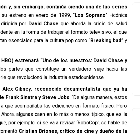
n y, sin embargo, continúa siendo una de las series
 su estreno en enero de 1999, “
Los Soprano
” -icónica
dirigida por
David Chase
que aborda la crisis de salud
dente en la forma de trabajar el formato televisivo, el que
s tan esenciales para la cultura pop como “
Breaking bad
” y
x HBO) estrenará “Uno de los nuestros: David Chase y
os partes que constituye un verdadero viaje hacia las
erie que revolucionó la industria estadounidense.
r Alex Gibney, reconocido documentalista que ya ha
a de Frank Sinatra y Steve Jobs
. “De alguna manera, estos
tra que acompañaba las ediciones en formato físico. Pero
 Ahora, algunas caen en lo más o menos típico, que es la
 que, por ejemplo, si se va a revisar ‘RoboCop’, se hable de
, comentó
Cristian Briones, crítico de cine y dueño de la