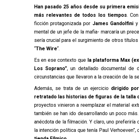
Han pasado 25 años desde su primera emisió
más relevantes de todos los tiempos
. Con
ficción protagonizada por
James Gandolfini
y 
mental de un jefe de la mafia- marcaría un prece
sería crucial para el surgimiento de otros título
“
The Wire
“.
Es en ese contexto que
la plataforma Max (e
Los Soprano”
, un detallado documental de d
circunstancias que llevaron a la creación de la s
Además, se trata de un ejercicio
dirigido po
retratado las historias de figuras de la tall
proyectos vinieron a reemplazar el material ex
también se han ido desarrollando un poco más.
anécdota de la filmación. Y claro, uno preferiría
la intención política que tenía Paul Verhoeven”
tienda Fílmico.