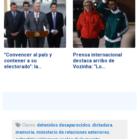
"Convencer al país y
Prensa internacional
contener a su
destaca arribo de
electorado": la…
Vozinha: "Lo…
Claves:
detenidos desaparecidos
,
dictadura
,
memoria
,
ministerio de relaciones exteriores
,