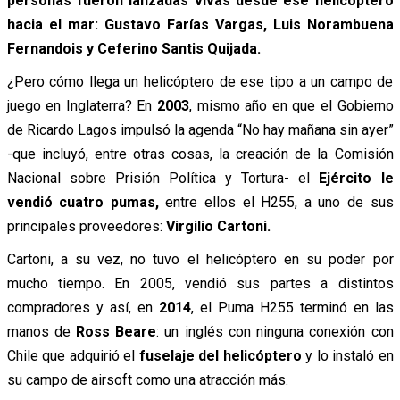
personas fueron lanzadas vivas desde ese helicóptero
hacia el mar: Gustavo Farías Vargas, Luis Norambuena
Fernandois y Ceferino Santis Quijada.
¿Pero cómo llega un helicóptero de ese tipo a un campo de
juego en Inglaterra? En
2003
, mismo año en que el Gobierno
de Ricardo Lagos impulsó la agenda “No hay mañana sin ayer”
-que incluyó, entre otras cosas, la creación de la Comisión
Nacional sobre Prisión Política y Tortura- el
Ejército le
vendió cuatro pumas,
entre ellos el H255, a uno de sus
principales proveedores:
Virgilio Cartoni.
Cartoni, a su vez, no tuvo el helicóptero en su poder por
mucho tiempo. En 2005, vendió sus partes a distintos
compradores y así, en
2014
, el Puma H255 terminó en las
manos de
Ross Beare
: un inglés con ninguna conexión con
Chile que adquirió el
fuselaje del helicóptero
y lo instaló en
su campo de airsoft como una atracción más.