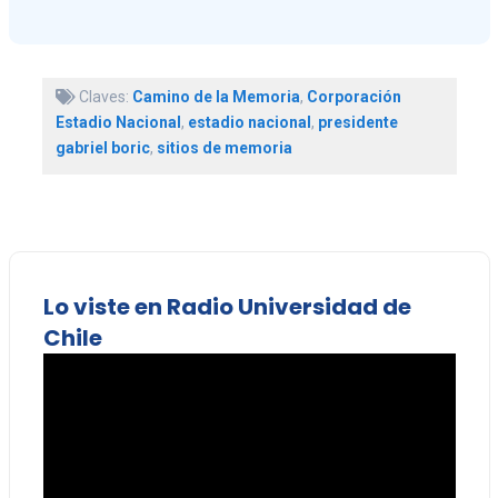
Claves:
Camino de la Memoria
,
Corporación
Estadio Nacional
,
estadio nacional
,
presidente
gabriel boric
,
sitios de memoria
Lo viste en Radio Universidad de
Chile