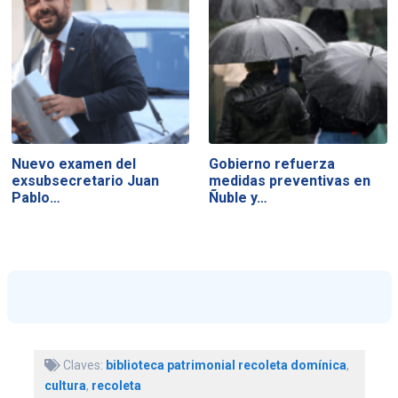
Nuevo examen del
Gobierno refuerza
exsubsecretario Juan
medidas preventivas en
Pablo…
Ñuble y…
Claves:
biblioteca patrimonial recoleta domínica
,
cultura
,
recoleta