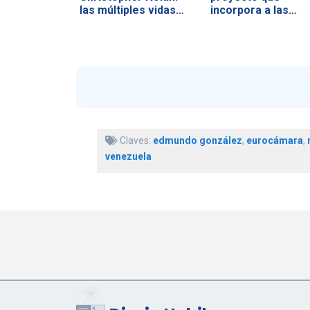
las múltiples vidas…
incorpora a las…
Claves:
edmundo gonzález
,
eurocámara
,
venezuela