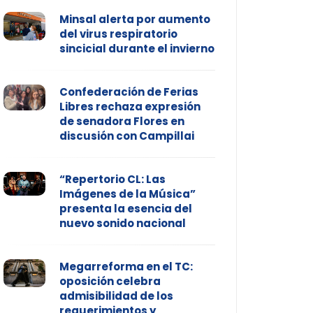
Minsal alerta por aumento
del virus respiratorio
sincicial durante el invierno
Confederación de Ferias
Libres rechaza expresión
de senadora Flores en
discusión con Campillai
“Repertorio CL: Las
Imágenes de la Música”
presenta la esencia del
nuevo sonido nacional
Megarreforma en el TC:
oposición celebra
admisibilidad de los
requerimientos y