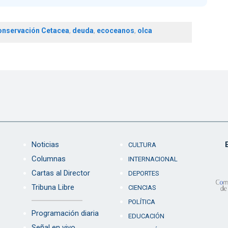
onservación Cetacea
,
deuda
,
ecoceanos
,
olca
Noticias
CULTURA
Columnas
INTERNACIONAL
Cartas al Director
DEPORTES
Tribuna Libre
CIENCIAS
POLÍTICA
Programación diaria
EDUCACIÓN
Señal en vivo