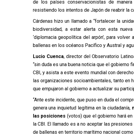
de los países conservacionistas de manera d
resistiendo los intentos de Japón de reabrir la 
Cárdenas hizo un llamado a “fortalecer la uni
biodiversidad, a estar alerta con esta nueva
‘diplomacia geopolítica del arpón’, para volver
ballenas en los océanos Pacífico y Austral y agua
Lucio Cuenca
, director del Observatorio Lati
“sin duda es una buena noticia que el gobierno f
CBI, y asista a este evento mundial con derech
las organizaciones socioambientales, tanto en h
que empujaron al gobierno a actualizar su partic
“Ante este incidente, que puso en duda el compro
genera una inquietud legítima en la ciudadanía,
n
las posiciones
(votos) que el gobierno hará en
la CBI. El llamado es a no aceptar las presiones
de ballenas en territorio marítimo nacional como 