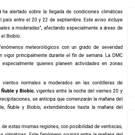
)
ha alertado sobre la llegada de condiciones climáticas
l país entre el 20 y 22 de septiembre. Este aviso incluye
rmales a moderadas”, afectando especialmente a áreas de
 el Biobío.
 “fenómenos meteorológicos con un grado de severidad
n vigor principalmente durante el fin de semana. La DMC
, especialmente quienes planeen actividades en zonas
n vientos normales a moderados en las cordilleras de
 Ñuble y Biobío
, vigentes entre la noche del viernes 20 y
recipitaciones, se anticipa que comenzarán la mañana del
le, Ñuble y Biobío, extendiéndose hasta la mañana del
a de estas mismas regiones, con posibilidad de ventiscas,
s climáticas. Este fenómeno ocurrirá entre la mañana del