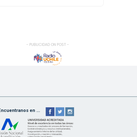
- PUBLICIDAD ON POST -
Encuentranos en ...