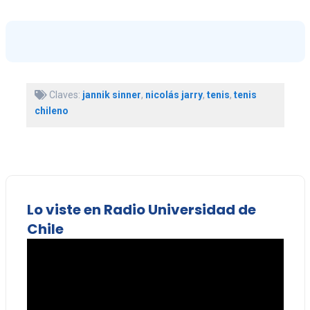
Claves:
jannik sinner
,
nicolás jarry
,
tenis
,
tenis
chileno
Lo viste en Radio Universidad de
Chile