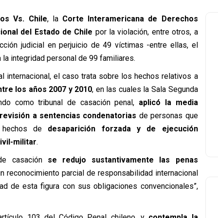
os Vs. Chile
, la
Corte Interamericana de Derechos
ional del Estado de Chile
por la violación, entre otros, a
ción judicial en perjuicio de 49 víctimas -entre ellas, el
 la integridad personal de 99 familiares.
 internacional, el caso trata sobre los hechos relativos a
ntre los años 2007 y 2010
, en las cuales la Sala Segunda
endo como tribunal de casación penal,
aplicó la media
revisión a sentencias condenatorias
de personas que
de hechos de
desaparición forzada y de ejecución
vil-militar
.
 de casación
se redujo sustantivamente las penas
 un reconocimiento parcial de responsabilidad internacional
dad de esta figura con sus obligaciones convencionales”,
artículo 103 del Código Penal chileno, y
contempla la