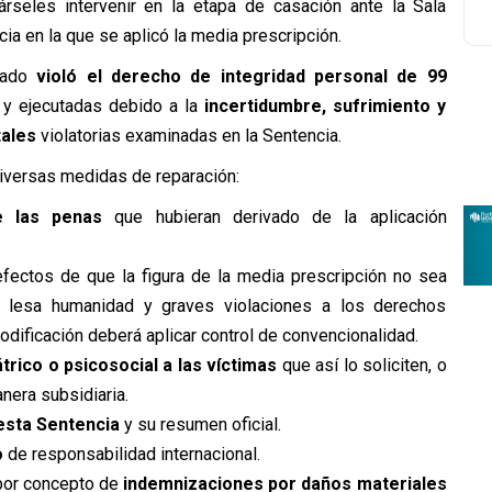
árseles intervenir en la etapa de casación ante la Sala
ia en la que se aplicó la media prescripción.
tado
violó el derecho de integridad personal de 99
y ejecutadas debido a la
incertidumbre, sufrimiento y
tales
violatorias examinadas en la Sentencia.
diversas medidas de reparación:
e las penas
que hubieran derivado de la aplicación
efectos de que la figura de la media prescripción no sea
de lesa humanidad y graves violaciones a los derechos
dificación deberá aplicar control de convencionalidad.
átrico o psicosocial a las víctimas
que así lo soliciten, o
nera subsidiaria.
 esta Sentencia
y su resumen oficial.
o
de responsabilidad internacional.
 por concepto de
indemnizaciones por daños materiales