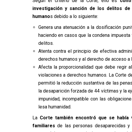
Según el criterio de la Corte, ello es
cont
investigación y sanción de los delitos d
humano
s debido a lo siguiente:
Genera una atenuación a la dosificación puni
haciendo en casos que la condena impuesta t
delitos.
Atenta contra el principio de efectiva admin
derechos humanos y al derecho de acceso a la
Afecta la proporcionalidad que debe regir
violaciones a derechos humanos. La Corte de
permitió la reducción sustantiva de las pen
la desaparición forzada de 44 víctimas y la ej
impunidad, incompatible con las obligacion
lesa humanidad.
La
Corte también encontró que se había v
familiares
de las personas desaparecidas y ej