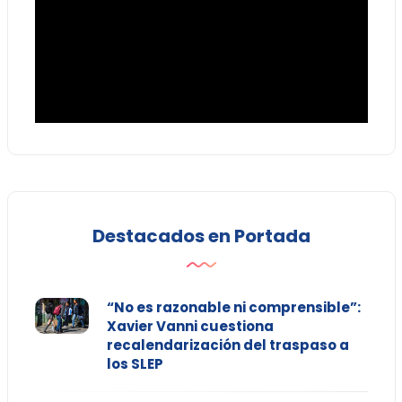
Destacados en Portada
“No es razonable ni comprensible”:
Xavier Vanni cuestiona
recalendarización del traspaso a
los SLEP