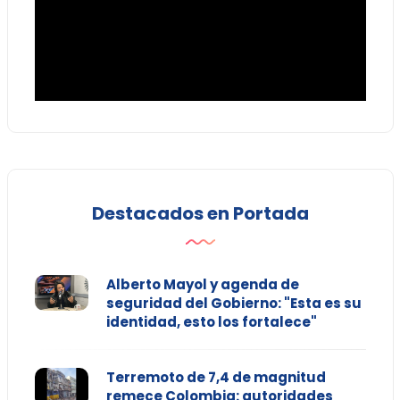
Destacados en Portada
Alberto Mayol y agenda de
seguridad del Gobierno: "Esta es su
identidad, esto los fortalece"
Terremoto de 7,4 de magnitud
remece Colombia: autoridades