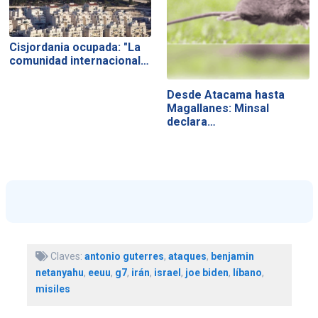
Cisjordania ocupada: "La
comunidad internacional…
Desde Atacama hasta
Magallanes: Minsal
declara…
Claves:
antonio guterres
,
ataques
,
benjamin
netanyahu
,
eeuu
,
g7
,
irán
,
israel
,
joe biden
,
líbano
,
misiles