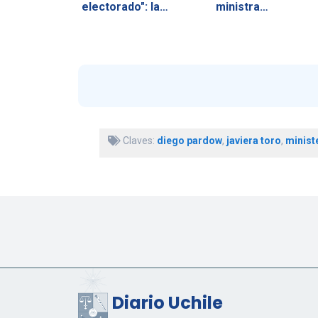
electorado": la…
ministra…
Claves:
diego pardow
,
javiera toro
,
minist
Diario Uchile