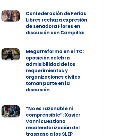
Confederación de Ferias
Libres rechaza expresión
de senadora Flores en
discusión con Campillai
Megarreforma en el TC:
oposición celebra
admisibilidad de los
requerimientos y
organizaciones civiles
toman parte en la
discusión
“No es razonable ni
comprensible”: Xavier
Vanni cuestiona
recalendarización del
traspaso a los SLEP