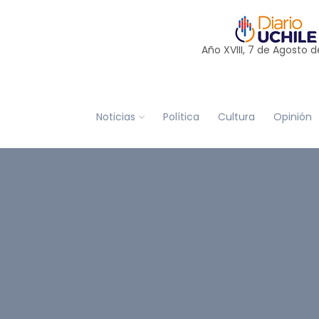
Año XVIII, 7 de
Agosto
d
Noticias
Política
Cultura
Opinión