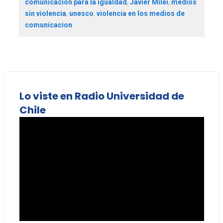
comunicacion para la igualdad
,
Javier Milei
,
medios
sin violencia
,
unesco
,
violencia en los medios de
comunicacion
Lo viste en Radio Universidad de
Chile