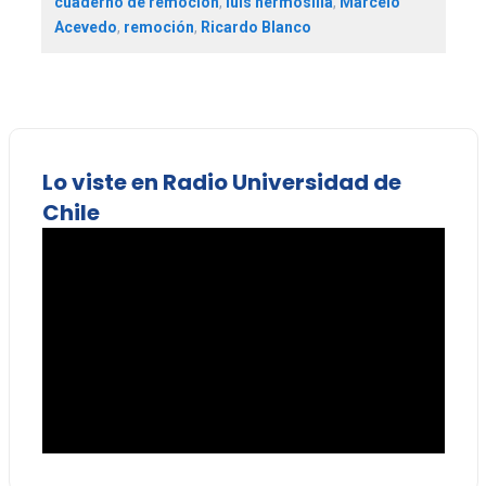
cuaderno de remoción
,
luis hermosilla
,
Marcelo
Acevedo
,
remoción
,
Ricardo Blanco
Lo viste en Radio Universidad de
Chile