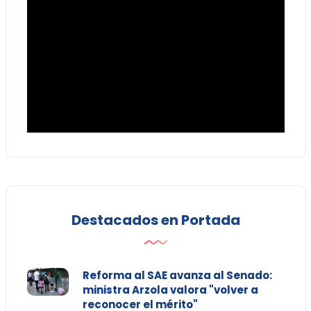
Destacados en Portada
Reforma al SAE avanza al Senado:
ministra Arzola valora "volver a
reconocer el mérito"