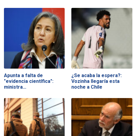
Apunta a falta de
¿Se acaba la espera?:
"evidencia científica":
Vozinha llegaría esta
ministra…
noche a Chile