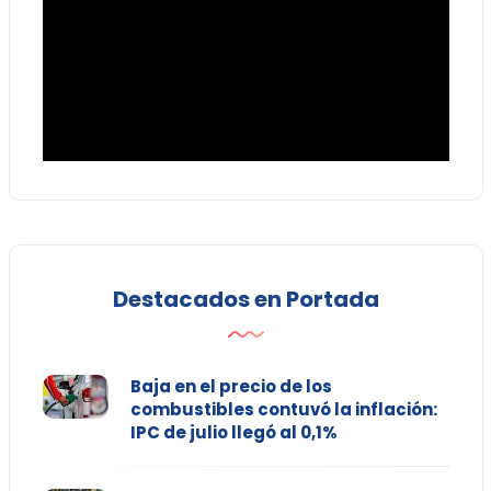
Destacados en Portada
Baja en el precio de los
combustibles contuvó la inflación:
IPC de julio llegó al 0,1%