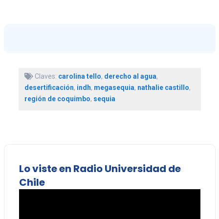
Claves:
carolina tello
,
derecho al agua
,
desertificación
,
indh
,
megasequia
,
nathalie castillo
,
región de coquimbo
,
sequia
Lo viste en Radio Universidad de
Chile