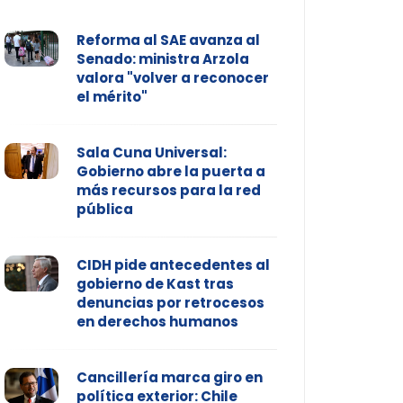
Reforma al SAE avanza al
Senado: ministra Arzola
valora "volver a reconocer
el mérito"
Sala Cuna Universal:
Gobierno abre la puerta a
más recursos para la red
pública
CIDH pide antecedentes al
gobierno de Kast tras
denuncias por retrocesos
en derechos humanos
Cancillería marca giro en
política exterior: Chile