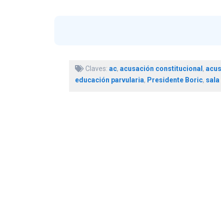
Claves:
ac
,
acusación constitucional
,
acus
educación parvularia
,
Presidente Boric
,
sala