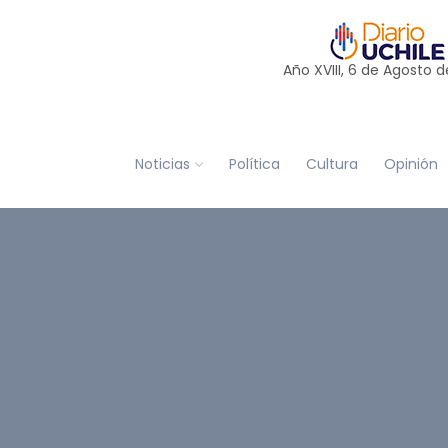
Año XVIII, 6 de
Agosto
d
Noticias
Política
Cultura
Opinión