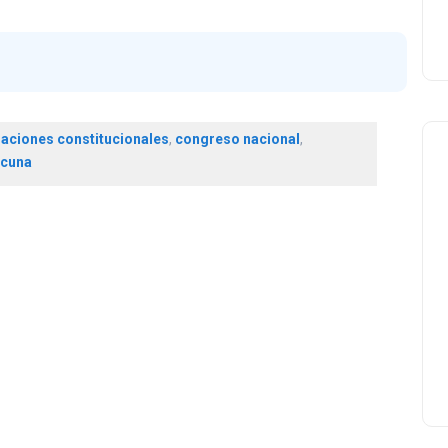
aciones constitucionales
,
congreso nacional
,
 cuna