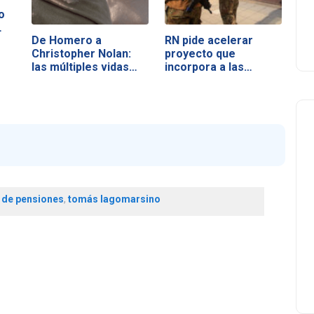
o
…
De Homero a
RN pide acelerar
Christopher Nolan:
proyecto que
las múltiples vidas…
incorpora a las…
 de pensiones
,
tomás lagomarsino