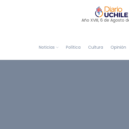
Año XVIII, 6 de
Agosto
d
Noticias
Política
Cultura
Opinión