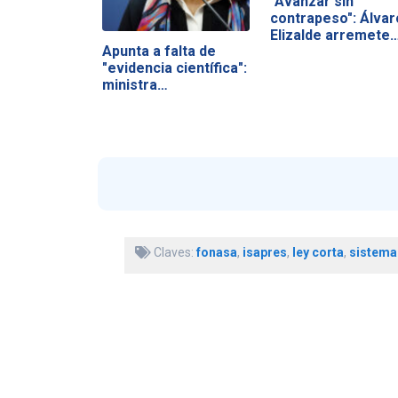
"Avanzar sin
contrapeso": Álvar
Elizalde arremete
Apunta a falta de
"evidencia científica":
ministra…
Claves:
fonasa
,
isapres
,
ley corta
,
sistema