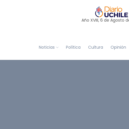
Año XVIII, 6 de
Agosto
d
Noticias
Política
Cultura
Opinión