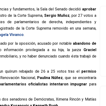
cias y fundamentos, la Sala del Senado decidió
aprobar
stro de la Corte Suprema,
Sergio Muñoz
,
por 27 votos a
entes de parlamentarios de derecha, independientes y
gistrado de la Corte Suprema removido en una semana,
gela Vivanco
.
ulsado por la oposición, acusado por notable
abandono de
información privilegiada a su hija, la jueza
Graciel
inmobiliario, y no haber denunciado cuando ésta trabajó de
 un quórum rebajado de 26 a 25 votos tras el
permiso
 Renovación Nacional,
Paulina Núñez
, que se encontraría
parlamentarios oficialistas intentaron impugnar
para
os dos senadores de Demócratas, Ximena Rincón y Matías
jandro Kusanovic y Kenneth Pugh
.