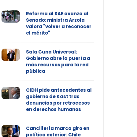
Reforma al SAE avanza al
Senado: ministra Arzola
valora "volver a reconocer
el mérito"
Sala Cuna Universal:
Gobierno abre la puerta a
más recursos para la red
pública
CIDH pide antecedentes al
gobierno de Kast tras
denuncias por retrocesos
en derechos humanos
Cancillería marca giro en
política exterior: Chile