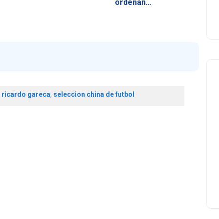
ordenan…
,
ricardo gareca
,
seleccion china de futbol