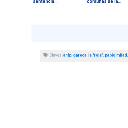
sentencia…
comunas de la…
Claves:
anfp
,
gareca
,
la "roja"
,
pablo milad