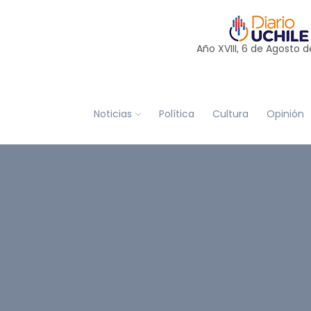
Año XVIII, 6 de
Agosto
d
Noticias
Política
Cultura
Opinión