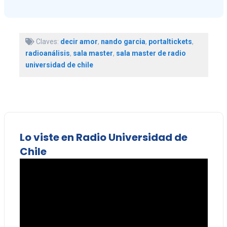
Claves:
decir amor
,
nando garcia
,
portaltickets
,
radioanálisis
,
sala master
,
sala master de radio
universidad de chile
Lo viste en Radio Universidad de
Chile