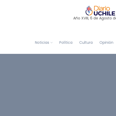
Año XVIII, 6 de
Agosto
d
Noticias
Política
Cultura
Opinión