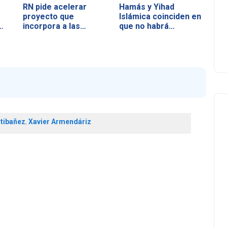
RN pide acelerar
Hamás y Yihad
proyecto que
Islámica coinciden en
…
incorpora a las…
que no habrá…
ntibañez
,
Xavier Armendáriz