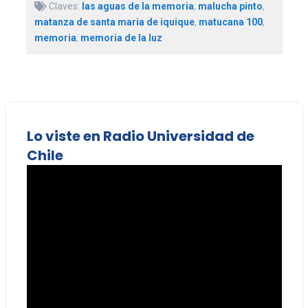
Claves:
las aguas de la memoria
,
malucha pinto
,
matanza de santa maria de iquique
,
matucana 100
,
memoria
,
memoria de la luz
Lo viste en Radio Universidad de
Chile