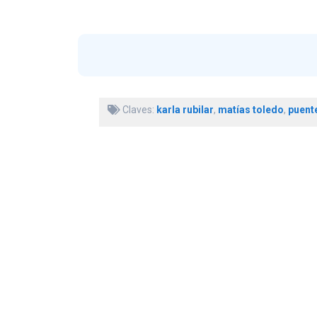
Claves:
karla rubilar
,
matías toledo
,
puente