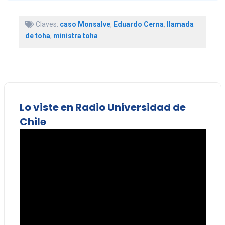
Claves:
caso Monsalve
,
Eduardo Cerna
,
llamada
de toha
,
ministra toha
Lo viste en Radio Universidad de
Chile