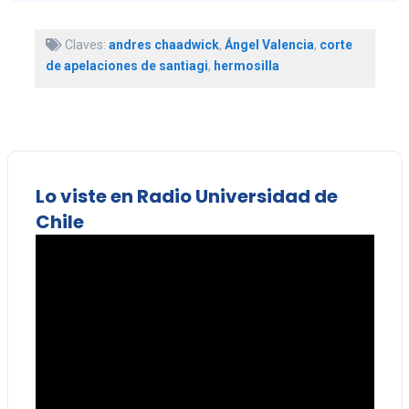
Claves:
andres chaadwick
,
Ángel Valencia
,
corte
de apelaciones de santiagi
,
hermosilla
Lo viste en Radio Universidad de
Chile