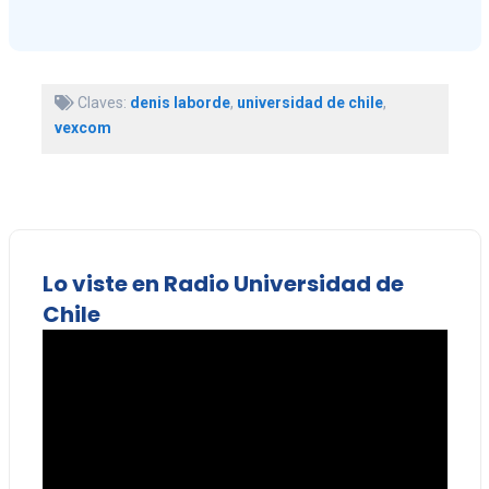
Claves:
denis laborde
,
universidad de chile
,
vexcom
Lo viste en Radio Universidad de
Chile