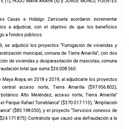
TE (1), HUGO MAYA ARAYA (4) y JORGE MUÑOZ FUENTES
es Casas e Hidalgo Zarricueta acordaron incrementar
atos a adjudicar, con el objetivo de que los beneficios
o a fondos públicos.
19, se adjudicó los proyectos “Fumigación de viviendas y
sratización municipal, comuna de Tierra Amarilla”, con dos
ción de viviendas y desparasitación de mascotas, comuna
fraudación total que suma $26.008.560.
o Maya Araya, en 2018 y 2019, al adjudicarle los proyectos
entral acceso norte, Tierra Amarilla ($97.956.802);
 botánico Alto Meléndez, acceso norte, Tierra Amarilla”
 el Parque Rafael Torreblanca” ($370.017.113); “Ampliación
lanca” ($85.198.050), y el proyecto “Servicios conexos de
$24.171.875). Contratista que causó una defraudación a la