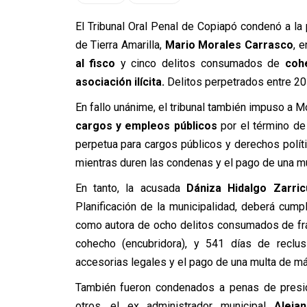
El Tribunal Oral Penal de Copiapó condenó a la
de Tierra Amarilla,
Mario Morales Carrasco
, 
al fisco
y cinco delitos consumados de
coh
asociación ilícita.
Delitos perpetrados entre 20
En fallo unánime, el tribunal también impuso a M
cargos y empleos públicos
por el término de 
perpetua para cargos públicos y derechos polític
mientras duren las condenas y el pago de una m
En tanto, la acusada
Dániza Hidalgo Zarric
Planificación de la municipalidad, deberá cumpl
como autora de ocho delitos consumados de frau
cohecho (encubridora), y 541 días de reclusi
accesorias legales y el pago de una multa de m
También fueron condenados a penas de presidi
otros, el ex administrador municipal
Aleja