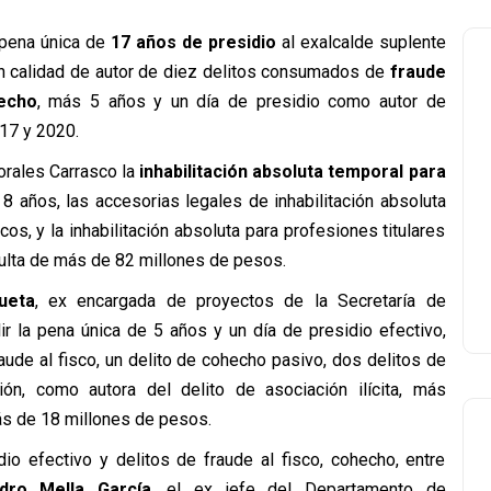
 pena única de
17 años de presidio
al exalcalde suplente
en calidad de autor de diez delitos consumados de
fraude
echo
, más 5 años y un día de presidio como autor de
17 y 2020.
orales Carrasco la
inhabilitación absoluta temporal para
8 años, las accesorias legales de inhabilitación absoluta
os, y la inhabilitación absoluta para profesiones titulares
ulta de más de 82 millones de pesos.
ueta
, ex encargada de proyectos de la Secretaría de
ir la pena única de 5 años y un día de presidio efectivo,
de al fisco, un delito de cohecho pasivo, dos delitos de
ón, como autora del delito de asociación ilícita, más
ás de 18 millones de pesos.
o efectivo y delitos de fraude al fisco, cohecho, entre
ndro Mella García
, el ex jefe del Departamento de