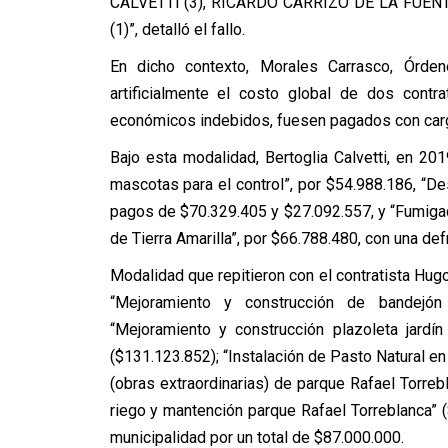
CALVETTI (3), RICARDO CARRIZO DE LA FUEN
(1)”, detalló el fallo.
En dicho contexto, Morales Carrasco, Órden
artificialmente el costo global de dos contr
económicos indebidos, fuesen pagados con carg
Bajo esta modalidad, Bertoglia Calvetti, en 20
mascotas para el control”, por $54.988.186, “De
pagos de $70.329.405 y $27.092.557, y “Fumiga
de Tierra Amarilla”, por $66.788.480, con una de
Modalidad que repitieron con el contratista Hug
“Mejoramiento y construcción de bandejón c
“Mejoramiento y construcción plazoleta jardín
($131.123.852); “Instalación de Pasto Natural en
(obras extraordinarias) de parque Rafael Torreb
riego y mantención parque Rafael Torreblanca” (
municipalidad por un total de $87.000.000.