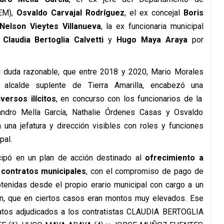
AEM),
Osvaldo Carvajal Rodríguez
, el ex concejal
Boris
Nelson Vieytes Villanueva
, la ex funcionaria municipal
s
Claudia Bertoglia Calvetti
y
Hugo Maya Araya
por
oda duda razonable, que entre 2018 y 2020, Mario Morales
alcalde suplente de Tierra Amarilla, encabezó una
versos ilícitos
, en concurso con los funcionarios de la
jandro Mella García, Nathalie Órdenes Casas y Osvaldo
 una jefatura y dirección visibles con roles y funciones
pal.
icipó en un plan de acción destinado al
ofrecimiento a
 contratos municipales
, con el compromiso de pago de
tenidas desde el propio erario municipal con cargo a un
ión, que en ciertos casos eran montos muy elevados. Ese
atos adjudicados a los contratistas CLAUDIA BERTOGLIA