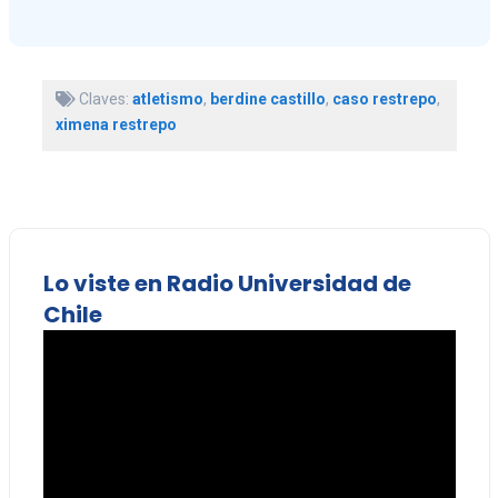
Claves:
atletismo
,
berdine castillo
,
caso restrepo
,
ximena restrepo
Lo viste en Radio Universidad de
Chile