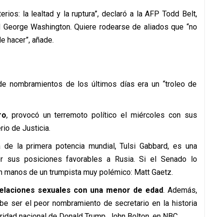
ios: la lealtad y la ruptura”, declaró a la AFP Todd Belt,
ad George Washington. Quiere rodearse de aliados que “no
e hacer”, añade.
de nombramientos de los últimos días era un “troleo de
ro
, provocó un terremoto político el miércoles con sus
rio de Justicia.
ia de la primera potencia mundial, Tulsi Gabbard, es una
r sus posiciones favorables a Rusia. Si el Senado lo
en manos de un trumpista muy polémico: Matt Gaetz.
elaciones sexuales con una menor de edad
. Además,
debe ser el peor nombramiento de secretario en la historia
ridad nacional de Donald Trump, John Bolton, en NBC.