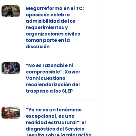
Megarreforma en el TC:
oposición celebra
admisibilidad de los
requerimientos y
organizaciones civiles
toman parte en la
discusión
“No es razonable ni
comprensible”: Xavier
Vanni cuestiona
recalendarización del
traspaso a los SLEP
“Ya no es un fenómeno
excepcional, es una
realidad estructural”: el
diagnóstico del Servicio
Jesuita sobre la migración