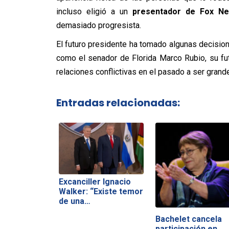
incluso eligió a un
presentador de Fox N
demasiado progresista.
El futuro presidente ha tomado algunas decisio
como el senador de Florida Marco Rubio, su fu
relaciones conflictivas en el pasado a ser grand
Entradas relacionadas:
Excanciller Ignacio
Walker: “Existe temor
de una…
Bachelet cancela
participación en