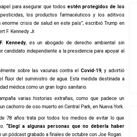
n papel para asegurar que todos
estén protegidos de los
 pesticidas, los productos farmacéuticos y los aditivos
a enorme crisis de salud en este país”, escribió Trump en
rt F. Kennedy Jr.
F. Kennedy
, es un abogado de derecho ambiental sin
er candidato independiente a la presidencia para apoyar al
almente sobre las vacunas contra el
Covid-19
, y advirtió
l flúor del suministro de agua. Esta medida destinada a
idad médica como un gran logro sanitario.
campaña varias historias extrañas, como que padece un
 un cachorro de oso muerto en Central Park, en Nueva York.
e 78 años trata por todos los medios de evitar lo que
to.
“Elegí a algunas personas que no debería haber
 en un pódcast grabado a finales de octubre con Joe Rogan.