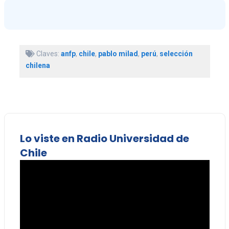
Claves:
anfp
,
chile
,
pablo milad
,
perú
,
selección
chilena
Lo viste en Radio Universidad de
Chile