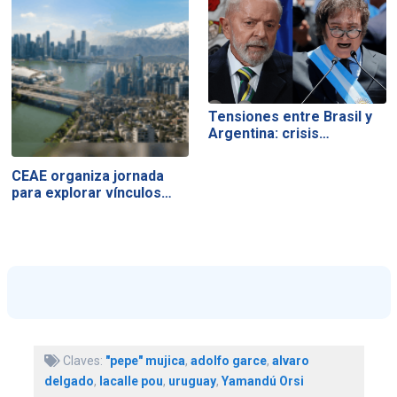
Tensiones entre Brasil y
Argentina: crisis…
CEAE organiza jornada
para explorar vínculos…
Claves:
"pepe" mujica
,
adolfo garce
,
alvaro
delgado
,
lacalle pou
,
uruguay
,
Yamandú Orsi