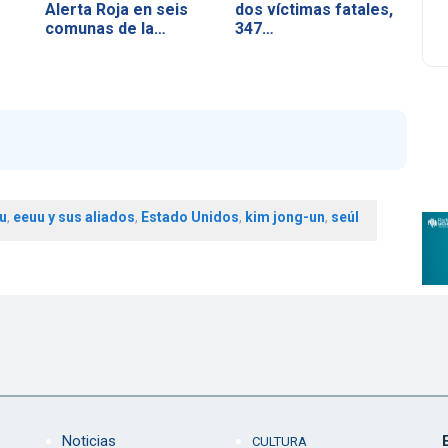
Alerta Roja en seis
dos víctimas fatales,
comunas de la…
347…
u
,
eeuu y sus aliados
,
Estado Unidos
,
kim jong-un
,
seúl
Noticias
CULTURA