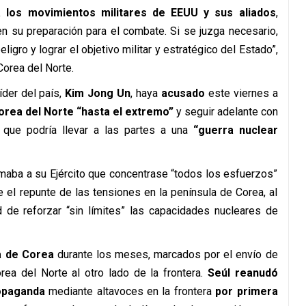
a los movimientos militares de EEUU y sus aliados
,
en su preparación para el combate. Si se juzga necesario,
gro y lograr el objetivo militar y estratégico del Estado”,
Corea del Norte.
íder del país,
Kim Jong Un
, haya
acusado
este viernes a
orea del Norte “hasta el extremo”
y seguir adelante con
 que podría llevar a las partes a una
“guerra nuclear
aba a su Ejército que concentrase “todos los esfuerzos”
te el repunte de las tensiones en la península de Corea, al
de reforzar “sin límites” las capacidades nucleares de
la de Corea
durante los meses, marcados por el envío de
ea del Norte al otro lado de la frontera.
Seúl reanudó
opaganda
mediante altavoces en la frontera
por primera