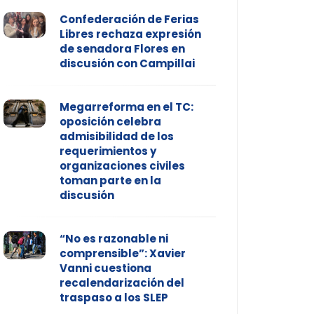
Confederación de Ferias
Libres rechaza expresión
de senadora Flores en
discusión con Campillai
Megarreforma en el TC:
oposición celebra
admisibilidad de los
requerimientos y
organizaciones civiles
toman parte en la
discusión
“No es razonable ni
comprensible”: Xavier
Vanni cuestiona
recalendarización del
traspaso a los SLEP