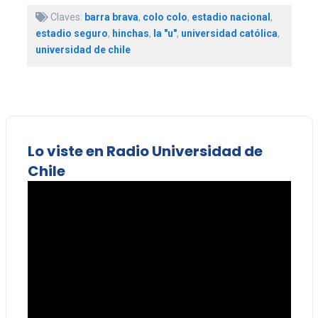
Claves:
barra brava
,
colo colo
,
estadio nacional
,
estadio seguro
,
hinchas
,
la "u"
,
universidad católica
,
universidad de chile
Lo viste en Radio Universidad de
Chile