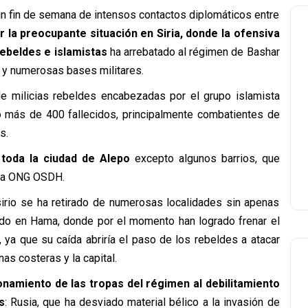
s un fin de semana de intensos contactos diplomáticos entre
r la preocupante situación en Siria, donde la ofensiva
ebeldes e islamistas
ha arrebatado al régimen de Bashar
o y numerosas bases militares.
de milicias rebeldes encabezadas por el grupo islamista
o más de 400 fallecidos, principalmente combatientes de
s.
 toda la ciudad de Alepo
excepto algunos barrios, que
 la ONG OSDH.
 sirio se ha retirado de numerosas localidades sin apenas
ado en Hama, donde por el momento han logrado frenar el
 ya que su caída abriría el paso de los rebeldes a atacar
as costeras y la capital.
namiento de las tropas del régimen al debilitamiento
s
: Rusia, que ha desviado material bélico a la invasión de