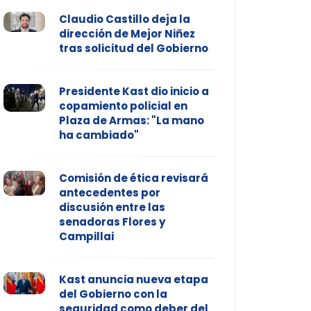
Claudio Castillo deja la
dirección de Mejor Niñez
tras solicitud del Gobierno
Presidente Kast dio inicio a
copamiento policial en
Plaza de Armas: "La mano
ha cambiado"
Comisión de ética revisará
antecedentes por
discusión entre las
senadoras Flores y
Campillai
Kast anuncia nueva etapa
del Gobierno con la
seguridad como deber del