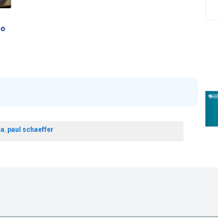
no
ra
,
paul schaeffer