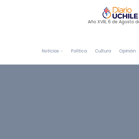
Año XVIII, 6 de
Agosto
d
Noticias
Política
Cultura
Opinión