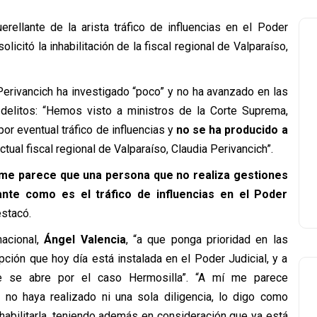
rellante de la arista tráfico de influencias en el Poder
 solicitó la inhabilitación de la fiscal regional de Valparaíso,
l Perivancich ha investigado “poco” y no ha avanzado en las
 delitos: “Hemos visto a ministros de la Corte Suprema,
or eventual tráfico de influencias y
no se ha producido a
ctual fiscal regional de Valparaíso, Claudia Perivancich”.
me parece que una persona que no realiza gestiones
ante como es el tráfico de influencias en el Poder
estacó.
nacional,
Ángel Valencia
, “a que ponga prioridad en las
pción que hoy día está instalada en el Poder Judicial, y a
que se abre por el caso Hermosilla”. “A mí me parece
 no haya realizado ni una sola diligencia, lo digo como
nhabilitarla, teniendo además en consideración que ya está