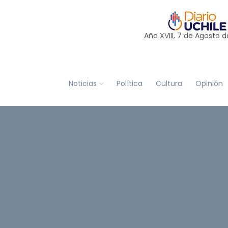
Año XVIII, 7 de
Agosto
d
Noticias
Política
Cultura
Opinión