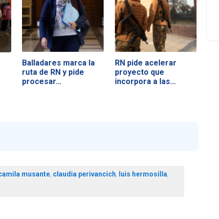
Balladares marca la
RN pide acelerar
ruta de RN y pide
proyecto que
procesar…
incorpora a las…
camila musante
,
claudia perivancich
,
luis hermosilla
,