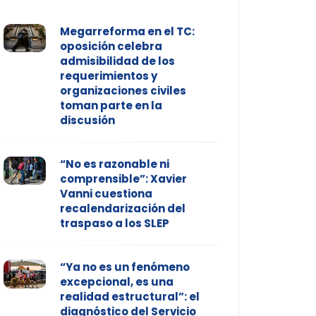
Megarreforma en el TC:
oposición celebra
admisibilidad de los
requerimientos y
organizaciones civiles
toman parte en la
discusión
“No es razonable ni
comprensible”: Xavier
Vanni cuestiona
recalendarización del
traspaso a los SLEP
“Ya no es un fenómeno
excepcional, es una
realidad estructural”: el
diagnóstico del Servicio