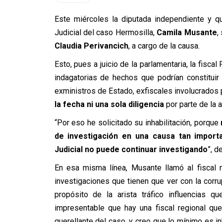
Este miércoles la diputada independiente y que
Judicial del caso Hermosilla,
Camila Musante
,
Claudia Perivancich
, a cargo de la causa.
Esto, pues a juicio de la parlamentaria, la fisca
indagatorias de hechos que podrían constituir
exministros de Estado, exfiscales involucrados p
la fecha ni una sola diligencia
por parte de la a
“Por eso he solicitado su inhabilitación, porque
de investigación en una causa tan import
Judicial no puede continuar investigando
”, d
En esa misma línea, Musante llamó al fiscal 
investigaciones que tienen que ver con la corru
propósito de la arista tráfico influencias 
impresentable que hay una fiscal regional que
querellante del caso, y creo que lo mínimo es i