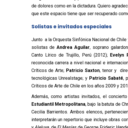
de dolores como en la dictadura. Quiero agradece
que este espacio tiene que ser recuperado como 
Solistas e invitados especiales
Junto a la Orquesta Sinfónica Nacional de Chile 
solistas de
Andrea Aguilar
, soprano galardon
Canto Lírico de Trujillo, Perú (2012);
Evelyn 
reconocida carrera a nivel nacional e internac
Críticos de Arte;
Patricio Saxton
, tenor y dir
tecnológicas Unrealstage; y
Patricio Sabaté
, 
Críticos de Arte de Chile en los años 2009 y 201
Además, como artistas invitados, el concierto
Estudiantil Metropolitana
, bajo la batuta de Ch
Cecilia Barrientos. Ambos elencos, pertenecie
interpretarán un repertorio que incluye obras c
y
Aleluya,
de
El Mesías
de George Frideric Hande