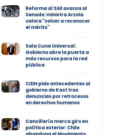
Reforma al SAE avanza al
Senado: ministra Arzola
valora "volver a reconocer
el mérito"
Sala Cuna Universal:
Gobierno abre la puerta a
más recursos para la red
pública
CIDH pide antecedentes al
gobierno de Kast tras
denuncias por retrocesos
en derechos humanos
Cancillería marca giro en
política exterior: Chile
abandona el Movimiento