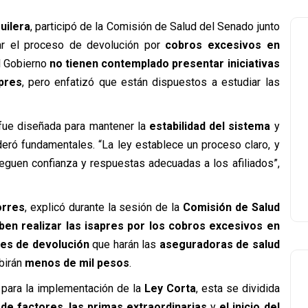
uilera
, participó de la Comisión de Salud del Senado junto
r el proceso de devolución por
cobros excesivos en
l Gobierno
no tienen contemplado presentar iniciativas
pres
, pero enfatizó que están dispuestos a estudiar las
ue diseñada para mantener la
estabilidad del sistema
y
deró fundamentales. “La ley establece un proceso claro, y
guen confianza y respuestas adecuadas a los afiliados”,
orres
, explicó durante la sesión de la
Comisión de Salud
ben realizar las isapres por los cobros excesivos en
es de devolución
que harán las
aseguradoras de salud
ibirán
menos de mil pesos
.
 para la implementación de la
Ley Corta
, esta se dividida
a de factores
,
las primas extraordinarias
y
el inicio del