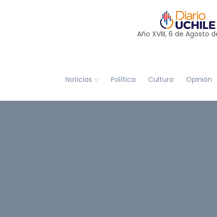
Año XVIII, 6 de
Agosto
d
Noticias
Política
Cultura
Opinión