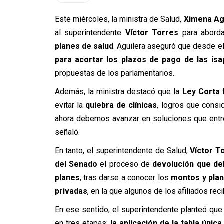
Este miércoles, la ministra de Salud,
Ximena Ag
al superintendente
Víctor Torres
para aborda
planes de salud
. Aguilera aseguró que desde e
para acortar los plazos de pago de las isa
propuestas de los parlamentarios.
Además, la ministra destacó que la
Ley Corta
f
evitar la
quiebra de clínicas
, logros que consi
ahora debemos avanzar en soluciones que entre
señaló.
En tanto, el superintendente de Salud,
Víctor T
del Senado
el proceso de
devolución que de
planes
, tras darse a conocer los
montos y plan
privadas
, en la que algunos de los afiliados rec
En ese sentido, el superintendente planteó que
en tres etapas:
la aplicación de la tabla únic